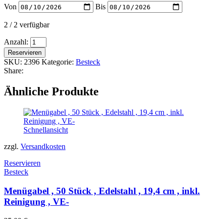
Von
Bis
2 / 2 verfügbar
Löffel
Anzahl:
,
Reservieren
klein
SKU:
2396
Kategorie:
Besteck
,
Share:
100
Stück
Ähnliche Produkte
,
gold
,
für
Dessert/Kaffee
Schnellansicht
,
zzgl.
Versandkosten
inkl.
Reinigung
Reservieren
,
Besteck
VE-
Menge
Menügabel , 50 Stück , Edelstahl , 19,4 cm , inkl.
Reinigung , VE-