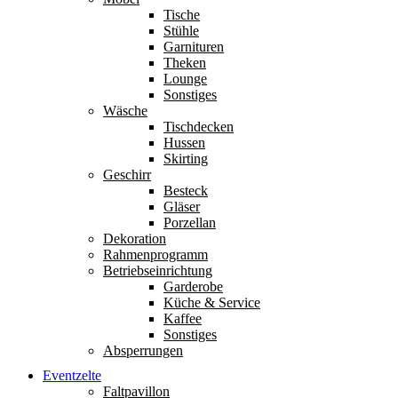
Tische
Stühle
Garnituren
Theken
Lounge
Sonstiges
Wäsche
Tischdecken
Hussen
Skirting
Geschirr
Besteck
Gläser
Porzellan
Dekoration
Rahmenprogramm
Betriebseinrichtung
Garderobe
Küche & Service
Kaffee
Sonstiges
Absperrungen
Eventzelte
Faltpavillon