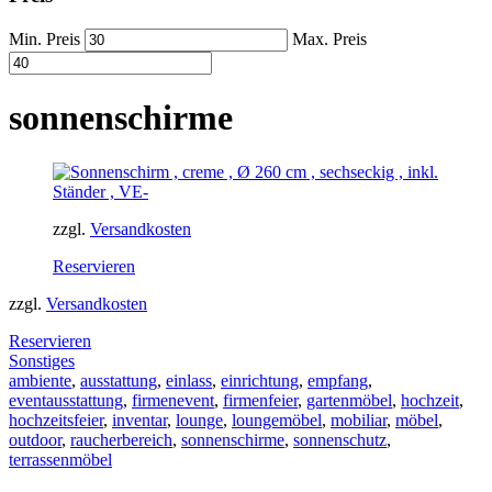
Min. Preis
Max. Preis
sonnenschirme
zzgl.
Versandkosten
Reservieren
zzgl.
Versandkosten
Reservieren
Sonstiges
ambiente
,
ausstattung
,
einlass
,
einrichtung
,
empfang
,
eventausstattung
,
firmenevent
,
firmenfeier
,
gartenmöbel
,
hochzeit
,
hochzeitsfeier
,
inventar
,
lounge
,
loungemöbel
,
mobiliar
,
möbel
,
outdoor
,
raucherbereich
,
sonnenschirme
,
sonnenschutz
,
terrassenmöbel