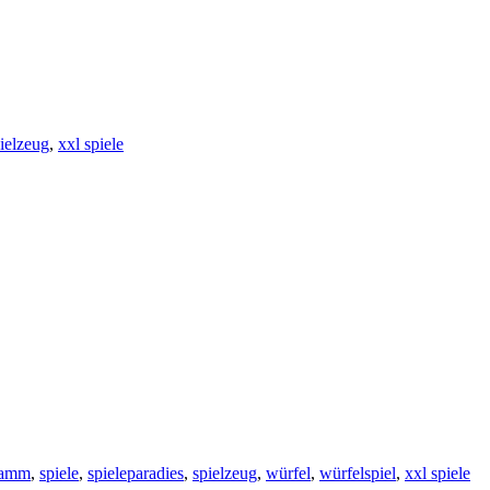
ielzeug
,
xxl spiele
ramm
,
spiele
,
spieleparadies
,
spielzeug
,
würfel
,
würfelspiel
,
xxl spiele