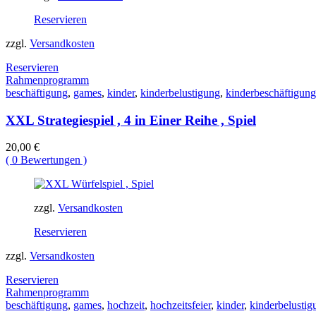
Reservieren
zzgl.
Versandkosten
Reservieren
Rahmenprogramm
beschäftigung
,
games
,
kinder
,
kinderbelustigung
,
kinderbeschäftigung
XXL Strategiespiel , 4 in Einer Reihe , Spiel
20,00
€
(
0
Bewertungen )
zzgl.
Versandkosten
Reservieren
zzgl.
Versandkosten
Reservieren
Rahmenprogramm
beschäftigung
,
games
,
hochzeit
,
hochzeitsfeier
,
kinder
,
kinderbelustig