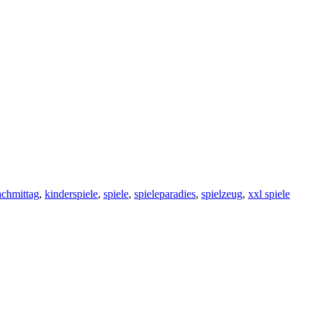
achmittag
,
kinderspiele
,
spiele
,
spieleparadies
,
spielzeug
,
xxl spiele