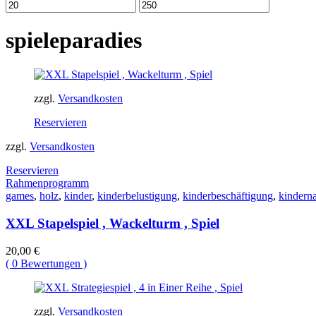
Min.
Max.
Preis
Preis
spieleparadies
zzgl.
Versandkosten
Reservieren
zzgl.
Versandkosten
Reservieren
Rahmenprogramm
games
,
holz
,
kinder
,
kinderbelustigung
,
kinderbeschäftigung
,
kindern
XXL Stapelspiel , Wackelturm , Spiel
20,00
€
(
0
Bewertungen )
zzgl.
Versandkosten