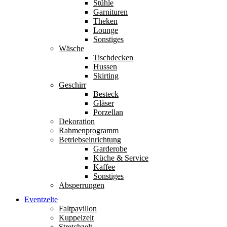
Stühle
Garnituren
Theken
Lounge
Sonstiges
Wäsche
Tischdecken
Hussen
Skirting
Geschirr
Besteck
Gläser
Porzellan
Dekoration
Rahmenprogramm
Betriebseinrichtung
Garderobe
Küche & Service
Kaffee
Sonstiges
Absperrungen
Eventzelte
Faltpavillon
Kuppelzelt
Stretchzelt