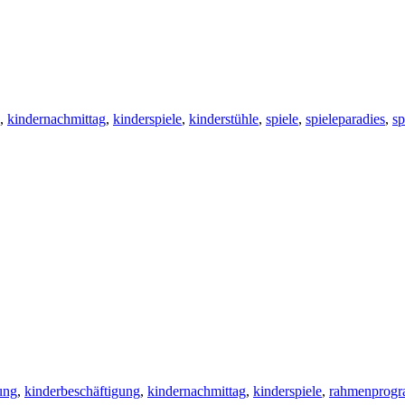
,
kindernachmittag
,
kinderspiele
,
kinderstühle
,
spiele
,
spieleparadies
,
sp
ung
,
kinderbeschäftigung
,
kindernachmittag
,
kinderspiele
,
rahmenprog